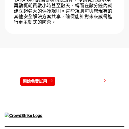
YARA 規則的調整與測試流程，使研究人員不用
再動輒耗費數小時甚至數天，轉而在數分鐘內就
建立起強大的保護規則。這些規則可與您現有的
其他安全解決方案共享，確保能針對未來威脅進
行更主動式的防禦。
免費試用 CrowdStrike 15 天
檢視價格
開始免費試用
連絡我們