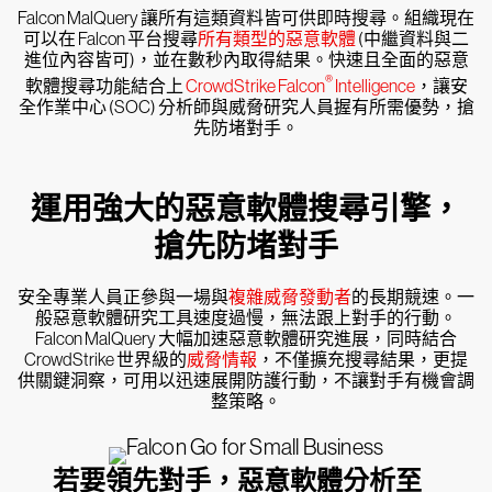
Falcon MalQuery 讓所有這類資料皆可供即時搜尋。組織現在
可以在 Falcon 平台搜尋
所有類型的惡意軟體
(中繼資料與二
進位內容皆可)，並在數秒內取得結果。快速且全面的惡意
®
軟體搜尋功能結合上
CrowdStrike Falcon
Intelligence
，讓安
全作業中心 (SOC) 分析師與威脅研究人員握有所需優勢，搶
先防堵對手。
運用強大的惡意軟體搜尋引擎，
搶先防堵對手
安全專業人員正參與一場與
複雜威脅發動者
的長期競速。一
般惡意軟體研究工具速度過慢，無法跟上對手的行動。
Falcon MalQuery 大幅加速惡意軟體研究進展，同時結合
CrowdStrike 世界級的
威脅情報
，不僅擴充搜尋結果，更提
供關鍵洞察，可用以迅速展開防護行動，不讓對手有機會調
整策略。
若要領先對手，惡意軟體分析至