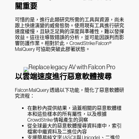
關重要
可惜的是，進行此類研究所需的工具與資源，尚未
跟上快速演變的威脅態勢。使用現有工具進行研究
速度緩慢，且缺乏足夠的深度與準確性，難以發揮
效益。這往往導致錯誤的分析，並可能因誤判而影
響防護作業。相對於此，CrowdStrike Falcon®
MalQuery 可協助突破此膠著狀態。
以雲端速度進行惡意軟體搜尋
Falcon MalQuery 透過以下功能，簡化了惡意軟體研
究流程：
在數秒內提供結果，涵蓋相關的惡意軟體樣
本和這些樣本的所有屬性，以及根據
CrowdStrike 情報產生的洞察
從全球最大的惡意軟體搜尋資料庫中，索引
檔案中繼資料及二進位內容
支援簡易純文字 (ASCII 與 Unicode)、二進位