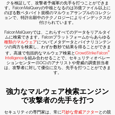
クを検証して、攻撃者予備軍の先手を打つことができま
す。Falcon MalQueryの中核となるのは35億ファイル以上に
のぼる数ペタバイト規模のマルウェアサンプルのコレクシ
ョンで、特許出願中のテクノロジーによりインデックスが
付けられています。
Falcon MalQueryでは、これらすべてのデータをリアルタイ
ムに検索できます。Falconプラットフォームからあらゆる
種類のマルウェア
についてメタデータとバイナリコンテン
ツの両方を検索し、わずか数秒で結果を得ることができま
®
す。高速で包括的なマルウェア検索と
CrowdStrike Falcon
Intelligence
を組み合わせることで、セキュリティオペレー
ションセンター (SOC) のアナリストや脅威の調査担当者
は、攻撃者に対して優位に立ち、先手を打つことができま
す。
強力なマルウェア検索エンジン
で攻撃者の先手を打つ
セキュリティの専門家は、常に
巧妙な脅威アクター
との競