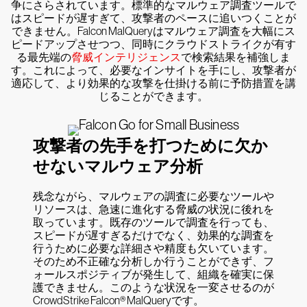
争にさらされています。標準的なマルウェア調査ツールで
はスピードが遅すぎて、攻撃者のペースに追いつくことが
できません。Falcon MalQueryはマルウェア調査を大幅にス
ピードアップさせつつ、同時にクラウドストライクが有す
る最先端の
脅威インテリジェンス
で検索結果を補強しま
す。これによって、必要なインサイトを手にし、攻撃者が
適応して、より効果的な攻撃を仕掛ける前に予防措置を講
じることができます。
攻撃者の先手を打つために欠か
せないマルウェア分析
残念ながら、マルウェアの調査に必要なツールや
リソースは、急速に進化する脅威の状況に後れを
取っています。既存のツールで調査を行っても、
スピードが遅すぎるだけでなく、効果的な調査を
行うために必要な詳細さや精度も欠いています。
そのため不正確な分析しか行うことができず、フ
ォールスポジティブが発生して、組織を確実に保
護できません。このような状況を一変させるのが
CrowdStrike Falcon® MalQueryです。