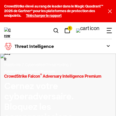
CrowdStrike élevé au rang de leader dans le Magic Quadrant™
2026 de Gartner® pour les plateformes de protection des
endpoints.
Télécharger le rapport
1
Threat Intelligence
Plateforme
Cyberveille et Threat Hunting
Adversary Intelligence Premium
®
CrowdStrike Falcon
Adversary Intelligence Premium
Cernez votre
cyberadversaire.
Bloquez les