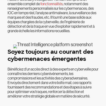
ensemble complet de
fonctionnalités
, notamment des
renseignements personnalisés sur les cybermenaces, des
IOC en temps réel, l'analyse antimalware, la surveillance des
marques et des fraudes, etc. Il fournit une base solide aux
équipes chargées de la cyberveille, de l'ingénierie de
détection et de la traque en vue d'exploiter rapidement et à
grande échelle les informations recueillies.
Soyez toujours au courant des
cybermenaces émergentes
Bénéficiez d'un accès direct à des experts en cyberveille pour
connaître les derniers cyberévénements, les
compromissions et les activités des cyberadversaires.
Envoyés directement dans votre boîte mail, ces rapports
fournissent des recommandations et des étapes à suivre
pour optimiser vos traques, renforcer la détection et
améliorer votre stratégie globale en matière de sécurité.