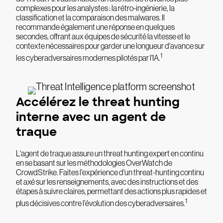
complexes pour les analystes : la rétro-ingénierie, la
classification et la comparaison des malwares. Il
recommande également une réponse en quelques
secondes, offrant aux équipes de sécurité la vitesse et le
contexte nécessaires pour garder une longueur d'avance sur
1
les cyberadversaires modernes pilotés par l'IA.
Accélérez le threat hunting
interne avec un agent de
traque
L'agent de traque assure un threat hunting expert en continu
en se basant sur les méthodologies OverWatch de
CrowdStrike. Faites l'expérience d'un threat-hunting continu
et axé sur les renseignements, avec des instructions et des
étapes à suivre claires, permettant des actions plus rapides et
1
plus décisives contre l'évolution des cyberadversaires.