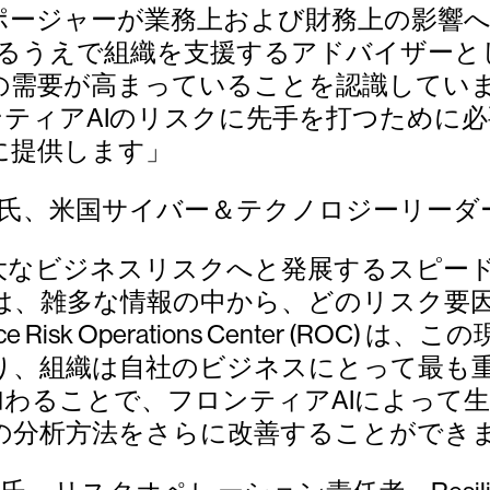
スポージャーが業務上および財務上の影響
理するうえで組織を支援するアドバイザー
需要が高まっていることを認識しています。
通じて、フロンティアAIのリスクに先手を打つ
に提供します」
ylo）氏、米国サイバー＆テクノロジーリーダー、
重大なビジネスリスクへと発展するスピー
は、雑多な情報の中から、どのリスク要
Risk Operations Center (RO
り、組織は自社のビジネスにとって最も
Worksに加わることで、フロンティアAIに
の分析方法をさらに改善することができ