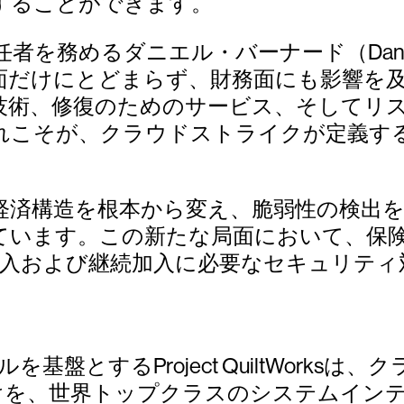
することができます。
務めるダニエル・バーナード（Daniel 
にとどまらず、財務面にも影響を及ぼします。P
技術、修復のためのサービス、そしてリ
れこそが、クラウドストライクが定義す
経済構造を根本から変え、脆弱性の検出
います。この新たな局面において、保険会社
険への加入および継続加入に必要なセキュリ
モデルを基盤とするProject QuiltWor
けを、世界トップクラスのシステムイン