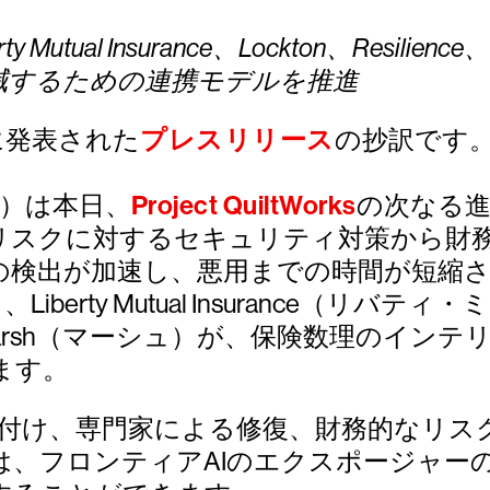
 Mutual Insurance、Lockton、Res
減するための連携モデルを推進
に発表された
プレスリリース
の抄訳です
WD）は本日、
Project QuiltWorks
の次なる
Iリスクに対するセキュリティ対策から財
性の検出が加速し、悪用までの時間が短縮
iberty Mutual Insurance（リバ
）、Marsh（マーシュ）が、保険数理のイ
ます。
優先順位付け、専門家による修復、財務的な
は、フロンティアAIのエクスポージャー