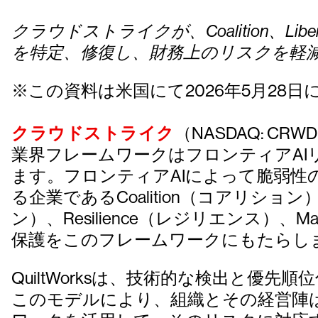
クラウドストライクが、Coalition、Liberty
を特定、修復し、財務上のリスクを軽
※この資料は米国にて2026年5月28日
クラウドストライク
（NASDAQ: CR
業界フレームワークはフロンティアA
ます。フロンティアAIによって脆弱
る企業であるCoalition（コアリション）、L
ン）、Resilience（レジリエンス
保護をこのフレームワークにもたらし
QuiltWorksは、技術的な検出と
このモデルにより、組織とその経営陣