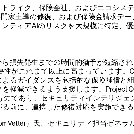
ストライク、保険会社、およびエコシステ
専門家主導の修復、および保険金請求デー
ンティアAIのリスクを大規模に特定、
から損失発生までの時間的猶予が短縮さ
がこれまで以上に高まっています。Coal
によるガイダンスを包括的な保険補償と
できるよう支援します。Project Qui
ものであり、セキュリティインテリジェ
がる前に、連携した修復対応を実施でき
omVetter）氏、セキュリティ担当ゼネラルマ