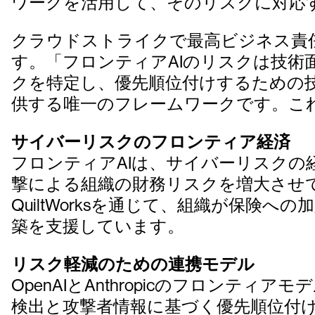
ワークを活用して、そのリスクに対応
クラウドストライクで最高ビジネス責任者を
す。「フロンティアAIのリスクは技術面だけ
クを特定し、優先順位付けするための
供する唯一のフレームワークです。こ
サイバーリスクのフロンティア経済
フロンティアAIは、サイバーリスクの
撃による組織の財務リスクを増大させて
QuiltWorksを通じて、組織が保
築を支援しています。
リスク軽減のための連携モデル
OpenAIとAnthropicのフロンティア
検出と攻撃者情報に基づく優先順位付