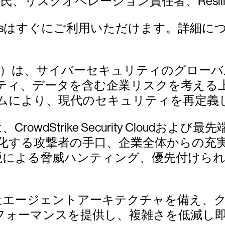
r）氏、リスクオペレーション責任者、Resilie
ltWorksはすぐにご利用いただけます。詳細
CRWD）は、サイバーセキュリティのグロ
ティ、データを含む企業リスクを考える
ムにより、現代のセキュリティを再定義
ムは、CrowdStrike Security Clo
ス、進化する攻撃者の手口、企業全体からの
鋭による脅威ハンティング、優先付けら
の軽量エージェントアーキテクチャを備え
フォーマンスを提供し、複雑さを低減し