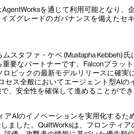
4.7はAgentWorksを通じて利用可能とな
ライズグレードのガバナンスを備えたセ
タファ・ケベ (Mustapha Kebbe
る重要なパートナーです。Falconプラ
ソロピックの最新モデルリリースに確実
ロセス全般においてエージェント型AIの
態で、安全性を確保して進めることがで
ィアAIのイノベーションを実用化するた
rksを発表しました。QuiltWorksは、フ
。評価、攻撃者の情報に基づいた優先順