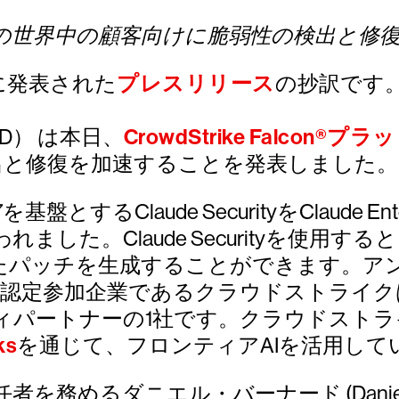
の世界中の顧客向けに脆弱性の検出と修
日に発表された
プレスリリース
の抄訳です
WD） は本日、
CrowdStrike Falcon®
出と修復を加速することを発表しました。
とするClaude SecurityをClaude
した。Claude Securityを使用
を生成することができます。アンソロピックのC
の認定参加企業であるクラウドストライクは、
パートナーの1社です。クラウドストライ
ks
を通じて、フロンティアAIを活用して
めるダニエル・バーナード (Daniel 