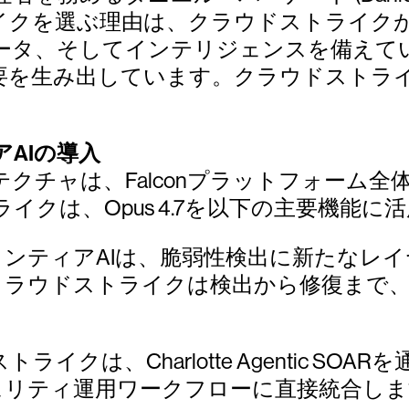
イクを選ぶ理由は、クラウドストライクが
ータ、そしてインテリジェンスを備えてい
要を生み出しています。クラウドストラ
AIの導入
テクチャは、Falconプラットフォーム
クは、Opus 4.7を以下の主要機能に
ロンティアAIは、脆弱性検出に新たなレ
クラウドストライクは検出から修復まで
ライクは、Charlotte Agentic SOA
ュリティ運用ワークフローに直接統合し