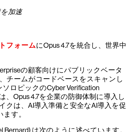
復を加速
。
プラットフォーム
にOpus 4.7を統合し、世界中
 Enterpriseの顧客向けにパブリックベータ
すると、チームがコードベースをスキャンし
yber Verification
Opus 4.7を企業の防御体制に導入し
クは、AI導入準備と安全なAI導入を促
います。
Bernard) は次のように述べています。