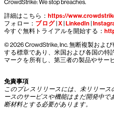
CrowdStrike: We stop breaches.
詳細はこちら：
https://www.crowdstrik
フォロー：
ブログ
|
X
|
LinkedIn
|
Instag
今すぐ無料トライアルを開始する：
htt
© 2026 CrowdStrike, Inc. 無断複製およ
する標章であり、米国および各国の特
マークを所有し、第三者の製品やサー
免責事項
このプレスリリースには、未リリース
ースのサービスや機能はまだ開発中で
断材料とする必要があります。