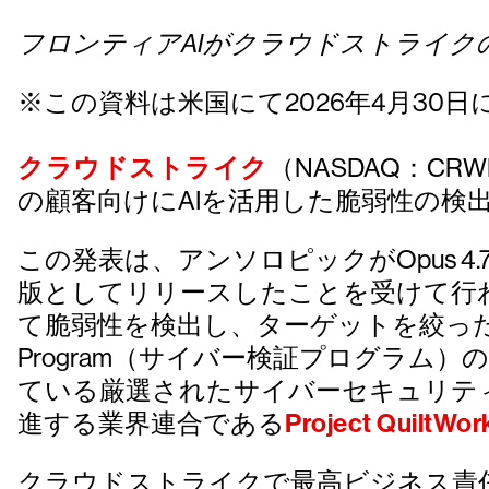
フロンティアAIがクラウドストライク
※この資料は米国にて2026年4月30
クラウドストライク
（NASDAQ：CR
の顧客向けにAIを活用した脆弱性の検
この発表は、アンソロピックがOpus 4.7を基盤
版としてリリースしたことを受けて行われま
て脆弱性を検出し、ターゲットを絞ったパッチ
Program（サイバー検証プログラム）
ている厳選されたサイバーセキュリティ
進する業界連合である
Project QuiltWor
クラウドストライクで最高ビジネス責任者を務