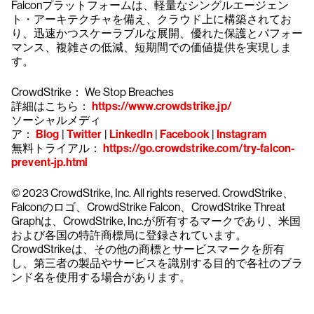
Falconプラットフォームは、軽量なシングルエージェン
ト・アーキテクチャを備え、クラウド上に構築されてお
り、迅速かつスケーラブルな展開、優れた保護とパフォー
マンス、複雑さの低減、短期間での価値提供を実現しま
す。
CrowdStrike： We Stop Breaches
詳細はこちら：
https://www.crowdstrike.jp/
ソーシャルメディ
ア：
Blog
|
Twitter
|
LinkedIn
|
Facebook
|
Instagram
無料トライアル：
https://go.crowdstrike.com/try-falcon-
prevent-jp.html
© 2023 CrowdStrike, Inc. All rights reserved. CrowdStrike、
Falconのロゴ、CrowdStrike Falcon、CrowdStrike Threat
Graphは、CrowdStrike, Inc.が所有するマークであり、米国
および各国の特許商標局に登録されています。
CrowdStrikeは、その他の商標とサービスマークを所有
し、第三者の製品やサービスを識別する目的で各社のブラ
ンド名を使用する場合があります。