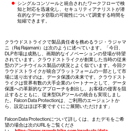
シングルコンソールと統合されたワークフローで検
知と対応を迅速化し、セキュリティアナリストが潜
在的なデータ窃取の可能性について調査する時間を
短縮できます。
クラウドストライクで製品責任者を務めるラジ・ラジャマ
ニ（Raj Rajamani）は次のように述べています。「今日、
DLP市場は成熟し、画期的なイノベーションの登場が待望
されています。クラウドストライクが創業した当時の従来
型のアンチウイルス製品の状況とよく似ています。今回ク
ラウドストライクが統合プラットフォームの一部として市
場に送り出すのは、データ保護の未来です。クラウドスト
ライクは世界有数の大手企業のパートナーとして、データ
保護への革新的なアプローチを創出し、お客様の侵害を阻
止するとともに、従来型DLPツールの統合も実現しまし
た。Falcon Data Protectionは、ご利用のエージェントか
ら、設定はほぼ不要ですぐにご展開いただけます」
Falcon Data Protectionについて詳しくは、またデモをご希
望の場合は次のURLをご覧くださ
い。
https://www.crowdstrike.com/products/data-