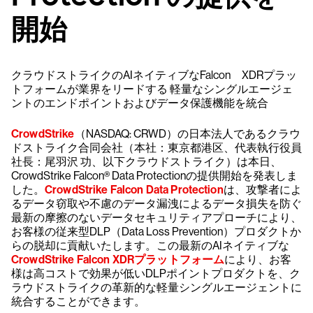
開始
クラウドストライクのAIネイティブなFalcon XDRプラッ
トフォームが業界をリードする 軽量なシングルエージェ
ントのエンドポイントおよびデータ保護機能を統合
CrowdStrike
（NASDAQ: CRWD）の日本法人であるクラウ
ドストライク合同会社（本社：東京都港区、代表執行役員
社長：尾羽沢 功、以下クラウドストライク）は本日、
CrowdStrike Falcon® Data Protectionの提供開始を発表しま
した。
CrowdStrike Falcon Data Protection
は、攻撃者によ
るデータ窃取や不慮のデータ漏洩によるデータ損失を防ぐ
最新の摩擦のないデータセキュリティアプローチにより、
お客様の従来型DLP（Data Loss Prevention）プロダクトか
らの脱却に貢献いたします。この最新のAIネイティブな
CrowdStrike Falcon XDRプラットフォーム
により、お客
様は高コストで効果が低いDLPポイントプロダクトを、ク
ラウドストライクの革新的な軽量シングルエージェントに
統合することができます。