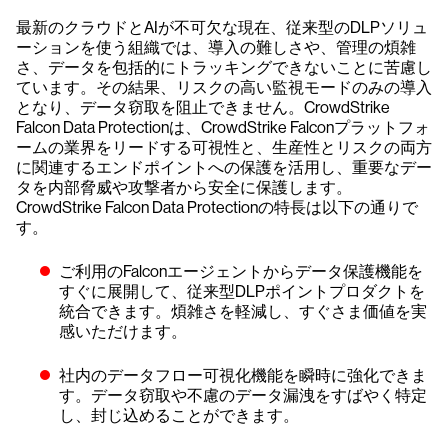
最新のクラウドとAIが不可欠な現在、従来型のDLPソリュ
ーションを使う組織では、導入の難しさや、管理の煩雑
さ、データを包括的にトラッキングできないことに苦慮し
ています。その結果、リスクの高い監視モードのみの導入
となり、データ窃取を阻止できません。CrowdStrike
Falcon Data Protectionは、CrowdStrike Falconプラットフォ
ームの業界をリードする可視性と、生産性とリスクの両方
に関連するエンドポイントへの保護を活用し、重要なデー
タを内部脅威や攻撃者から安全に保護します。
CrowdStrike Falcon Data Protectionの特長は以下の通りで
す。
ご利用のFalconエージェントからデータ保護機能を
すぐに展開して、従来型DLPポイントプロダクトを
統合できます。煩雑さを軽減し、すぐさま価値を実
感いただけます。
社内のデータフロー可視化機能を瞬時に強化できま
す。データ窃取や不慮のデータ漏洩をすばやく特定
し、封じ込めることができます。