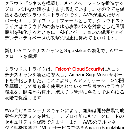
クラウドビジネスを構築し、AIイノベーションを推進する
グローバルな組織がますます増えています。その全てを保
護するのがクラウドストライクです。AWSが選んだサイ
バーセキュリティプラットフォームとして、クラウドスト
ライクはクラウド内のあらゆる攻撃パスを対象とした保護
機能を強化するとともに、AIイノベーションの保護とアイ
デンティティベースの攻撃の阻止に努めてまいります」
新しいAIコンテナスキャンとSageMakerの強化で、AIワー
クロードを保護
クラウドストライクは、
Falcon® Cloud Security
にAIコン
テナスキャンを新たに導入し、Amazon SageMakerサポー
トを強化しました。これにより、AIアプリケーションの開
発基盤として最も多く使用されている世界最大のクラウド
環境を、開発から運用、ポスチャ管理に至るまであらゆる
段階で保護します。
AWS向けAIコンテナスキャンにより、組織は開発段階で脆
弱性と設定ミスを検知し、デプロイ前にAIワークロードの
セキュリティを保護できます。また、AWSのフルマネー
ジド型機械学習（ML）サービスであるAmazon SageMaker