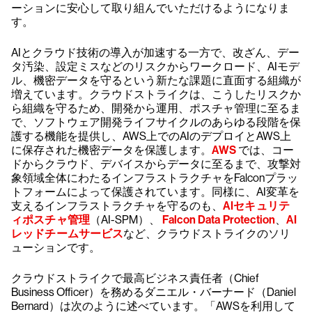
ーションに安心して取り組んでいただけるようになりま
す。
AIとクラウド技術の導入が加速する一方で、改ざん、デー
タ汚染、設定ミスなどのリスクからワークロード、AIモデ
ル、機密データを守るという新たな課題に直面する組織が
増えています。クラウドストライクは、こうしたリスクか
ら組織を守るため、開発から運用、ポスチャ管理に至るま
で、ソフトウェア開発ライフサイクルのあらゆる段階を保
護する機能を提供し、AWS上でのAIのデプロイとAWS上
に保存された機密データを保護します。
AWS
では、コー
ドからクラウド、デバイスからデータに至るまで、攻撃対
象領域全体にわたるインフラストラクチャをFalconプラッ
トフォームによって保護されています。同様に、AI変革を
支えるインフラストラクチャを守るのも、
AIセキュリテ
ィポスチャ管理
（AI-SPM）、
Falcon Data Protection
、
AI
レッドチームサービス
など、クラウドストライクのソリ
ューションです。
クラウドストライクで最高ビジネス責任者（Chief
Business Officer）を務めるダニエル・バーナード（Daniel
Bernard）は次のように述べています。「AWSを利用して