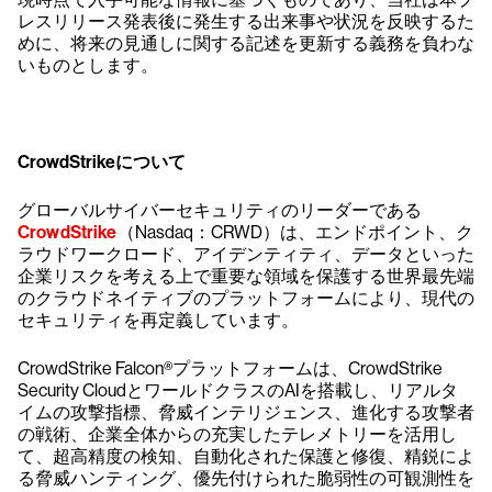
レスリリース発表後に発生する出来事や状況を反映するた
めに、将来の見通しに関する記述を更新する義務を負わな
いものとします。
CrowdStrikeについて
グローバルサイバーセキュリティのリーダーである
CrowdStrike
（Nasdaq：CRWD）は、エンドポイント、ク
ラウドワークロード、アイデンティティ、データといった
企業リスクを考える上で重要な領域を保護する世界最先端
のクラウドネイティブのプラットフォームにより、現代の
セキュリティを再定義しています。
CrowdStrike Falcon®プラットフォームは、CrowdStrike
Security CloudとワールドクラスのAIを搭載し、リアルタ
イムの攻撃指標、脅威インテリジェンス、進化する攻撃者
の戦術、企業全体からの充実したテレメトリーを活用し
て、超高精度の検知、自動化された保護と修復、精鋭によ
る脅威ハンティング、優先付けられた脆弱性の可観測性を