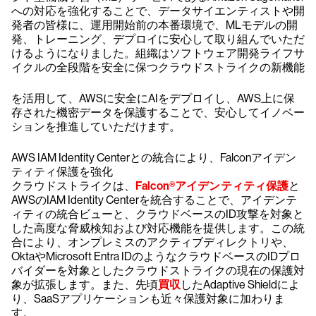
への対応を強化することで、データサイエンティストや開
発者の皆様に、運用開始前の本番環境で、MLモデルの開
発、トレーニング、デプロイに安心して取り組んでいただ
けるようになりました。組織はソフトウェア開発ライフサ
イクルの全段階を安全に保つクラウドストライクの新機能
を活用して、AWSに安全にAIをデプロイし、AWS上に保
存された機密データを保護することで、安心してイノベー
ションを推進していただけます。
AWS IAM Identity Centerとの統合により、Falconアイデン
ティティ保護を強化
クラウドストライクは、
Falcon®アイデンティティ保護
と
AWSのIAM Identity Centerを統合することで、アイデンテ
ィティの統合ビューと、クラウドベースのID攻撃を対象と
した高度な脅威検知および対応機能を提供します。この統
合により、オンプレミスのアクティブディレクトリや、
OktaやMicrosoft Entra IDのようなクラウドベースのIDプロ
バイダーを対象としたクラウドストライクの現在の保護対
象が拡張します。また、先頃
買収
したAdaptive Shieldによ
り、SaaSアプリケーションも近々保護対象に加わりま
す。