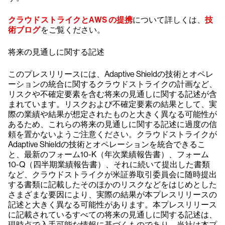
クラウドストライクとAWS の提携
について詳しくは、
技
術ブログ
をご覧ください。
将来の見通しに関する記述
このプレスリリースには、Adaptive Shieldの技術とオペレ
ーションの統合に関するクラウドストライクの計画など、
リスクや不確定要素を含む将来の見通しに関する記述が含
まれています。リスクおよび不確定要素の結果として、実
際の業績や結果が想定されたものと大きく異なる可能性が
あるため、これらの将来の見通しに関する記述に過度の信
頼を置かないようご注意ください。クラウドストライクが
Adaptive Shieldの技術とオペレーションを統合できるこ
と、最新のフォーム10-K（年次業績報告書）、フォーム
10-Q（四半期業績報告書）、それに続いて提出した書類
など、クラウドストライクが米証券取引委員会に随時提出
する書類に記載したそのほかのリスクなどをはじめとした
さまざまな要因により、実際の結果が本プレスリリースの
記述と大きく異なる可能性があります。本プレスリリース
に記載されているすべての将来の見通しに関する記述は、
現時点で入手可能な情報に基づくものであり、当社は本プ