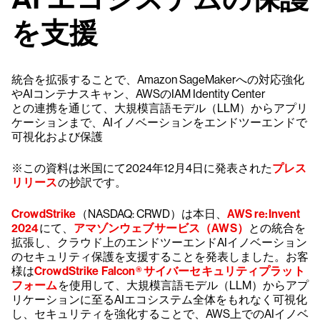
を支援
統合を拡張することで、Amazon SageMakerへの対応強化
やAIコンテナスキャン、AWSのIAM Identity Center
との連携を通じて、大規模言語モデル（LLM）からアプリ
ケーションまで、AIイノベーションをエンドツーエンドで
可視化および保護
※この資料は米国にて2024年12月4日に発表された
プレス
リリース
の抄訳です。
CrowdStrike
（NASDAQ: CRWD）は本日、
AWS re:Invent
2024
にて、
アマゾンウェブサービス（AWS）
との統合を
拡張し、クラウド上のエンドツーエンドAIイノベーション
のセキュリティ保護を支援することを発表しました。お客
様は
CrowdStrike Falcon® サイバーセキュリティプラット
フォーム
を使用して、大規模言語モデル（LLM）からアプ
リケーションに至るAIエコシステム全体をもれなく可視化
し、セキュリティを強化することで、AWS上でのAIイノベ