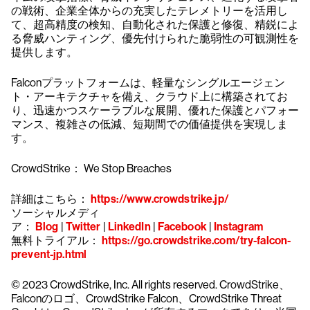
の戦術、企業全体からの充実したテレメトリーを活用し
て、超高精度の検知、自動化された保護と修復、精鋭によ
る脅威ハンティング、優先付けられた脆弱性の可観測性を
提供します。
Falconプラットフォームは、軽量なシングルエージェン
ト・アーキテクチャを備え、クラウド上に構築されてお
り、迅速かつスケーラブルな展開、優れた保護とパフォー
マンス、複雑さの低減、短期間での価値提供を実現しま
す。
CrowdStrike： We Stop Breaches
詳細はこちら：
https://www.crowdstrike.jp/
ソーシャルメディ
ア：
Blog
|
Twitter
|
LinkedIn
|
Facebook
|
Instagram
無料トライアル：
https://go.crowdstrike.com/try-falcon-
prevent-jp.html
© 2023 CrowdStrike, Inc. All rights reserved. CrowdStrike、
Falconのロゴ、CrowdStrike Falcon、CrowdStrike Threat