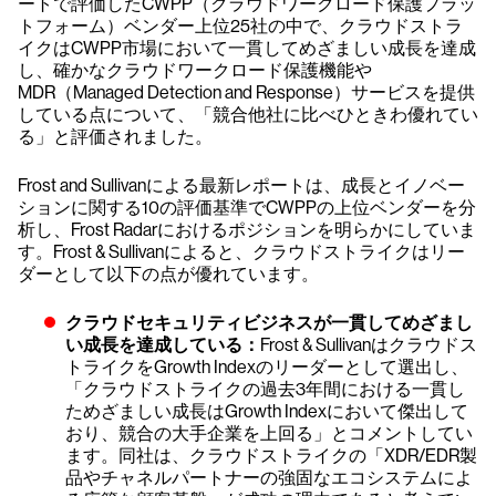
ートで評価したCWPP（クラウドワークロード保護プラッ
トフォーム）ベンダー上位25社の中で、クラウドストラ
イクはCWPP市場において一貫してめざましい成長を達成
し、確かなクラウドワークロード保護機能や
MDR（Managed Detection and Response）サービスを提供
している点について、「競合他社に比べひときわ優れてい
る」と評価されました。
Frost and Sullivanによる最新レポートは、成長とイノベー
ションに関する10の評価基準でCWPPの上位ベンダーを分
析し、Frost Radarにおけるポジションを明らかにしていま
す。Frost & Sullivanによると、クラウドストライクはリー
ダーとして以下の点が優れています。
クラウドセキュリティビジネスが一貫してめざまし
い成長を達成している：
Frost & Sullivanはクラウドス
トライクをGrowth Indexのリーダーとして選出し、
「クラウドストライクの過去3年間における一貫し
ためざましい成長はGrowth Indexにおいて傑出して
おり、競合の大手企業を上回る」とコメントしてい
ます。同社は、クラウドストライクの「XDR/EDR製
品やチャネルパートナーの強固なエコシステムによ