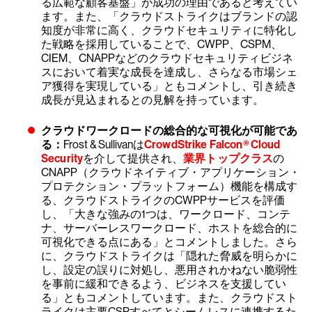
る広範な顧客基盤」が成功の理由であると考えてい
ます。また、「クラウドストライクはブランドの認
知度が非常に高く、クラウドセキュリティに特化し
た戦略を採用していることで、CWPP、CSPM、
CIEM、CNAPPなどのクラウドセキュリティビジネ
スにおいて着実な成長を達成し、さらなる市場シェ
ア獲得を実現している」ともコメントし、引き続き
成長が見込まれるとの見解を持っています。
クラウドワークロードの総合的な可視化が可能であ
る：
Frost & Sullivanは
CrowdStrike Falcon® Cloud
Security
を介して提供され、
業界トップクラス
の
CNAPP（クラウドネイティブ・アプリケーション・
プロテクション・プラットフォーム）機能を構成す
る、クラウドストライクのCWPPサービスを評価
し、「大きな強みの1つは、ワークロード、コンテ
ナ、サーバーレスワークロード、ホストを総合的に
可視化できる点にある」とコメントしました。さら
に、クラウドストライクは「隠れた脅威を明らかに
し、設定の誤りに対処し、悪用されかねない脆弱性
を事前に緩和できるよう、ビジネスを支援してい
る」ともコメントしています。また、クラウドスト
ライクは主要CSPすべてとシームレスに連携するた