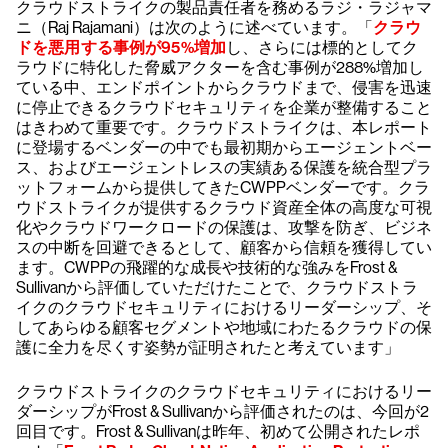
クラウドストライクの製品責任者を務めるラジ・ラジャマ
ニ（Raj Rajamani）は次のように述べています。「
クラウ
ドを悪用する事例が95%増加
し、さらには標的としてク
ラウドに特化した脅威アクターを含む事例が288%増加し
ている中、エンドポイントからクラウドまで、侵害を迅速
に停止できるクラウドセキュリティを企業が整備すること
はきわめて重要です。クラウドストライクは、本レポート
に登場するベンダーの中でも最初期からエージェントベー
ス、およびエージェントレスの実績ある保護を統合型プラ
ットフォームから提供してきたCWPPベンダーです。クラ
ウドストライクが提供するクラウド資産全体の高度な可視
化やクラウドワークロードの保護は、攻撃を防ぎ、ビジネ
スの中断を回避できるとして、顧客から信頼を獲得してい
ます。CWPPの飛躍的な成長や技術的な強みをFrost &
Sullivanから評価していただけたことで、クラウドストラ
イクのクラウドセキュリティにおけるリーダーシップ、そ
してあらゆる顧客セグメントや地域にわたるクラウドの保
護に全力を尽くす姿勢が証明されたと考えています」
クラウドストライクのクラウドセキュリティにおけるリー
ダーシップがFrost & Sullivanから評価されたのは、今回が2
回目です。Frost & Sullivanは昨年、初めて公開されたレポ