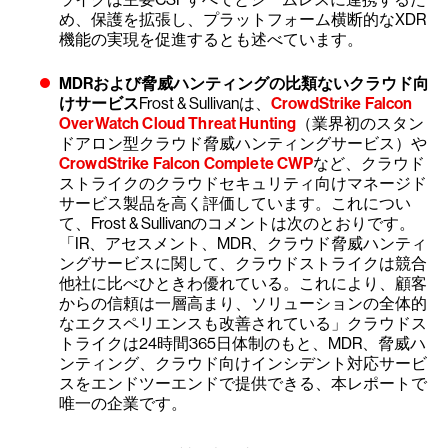
め、保護を拡張し、プラットフォーム横断的なXDR
機能の実現を促進するとも述べています。
MDRおよび脅威ハンティングの比類ないクラウド向
けサービス
Frost & Sullivanは、
CrowdStrike Falcon
OverWatch Cloud Threat Hunting
（業界初のスタン
ドアロン型クラウド脅威ハンティングサービス）や
CrowdStrike Falcon Complete CWP
など、クラウド
ストライクのクラウドセキュリティ向けマネージド
サービス製品を高く評価しています。これについ
て、Frost & Sullivanのコメントは次のとおりです。
「IR、アセスメント、MDR、クラウド脅威ハンティ
ングサービスに関して、クラウドストライクは競合
他社に比べひときわ優れている。これにより、顧客
からの信頼は一層高まり、ソリューションの全体的
なエクスペリエンスも改善されている」クラウドス
トライクは24時間365日体制のもと、MDR、脅威ハ
ンティング、クラウド向けインシデント対応サービ
スをエンドツーエンドで提供できる、本レポートで
唯一の企業です。