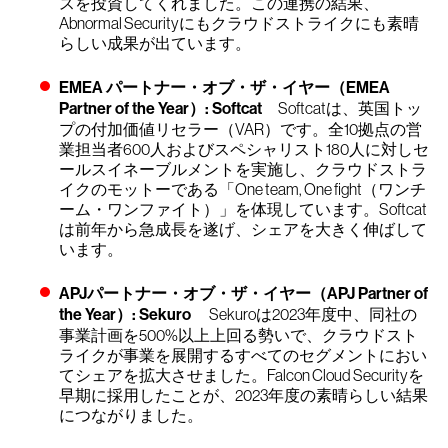
スを投資してくれました。この連携の結果、
Abnormal Securityにもクラウドストライクにも素晴
らしい成果が出ています。
EMEA パートナー・オブ・ザ・イヤー（EMEA
Partner of the Year）: Softcat
Softcatは、英国トッ
プの付加価値リセラー（VAR）です。全10拠点の営
業担当者600人およびスペシャリスト180人に対しセ
ールスイネーブルメントを実施し、クラウドストラ
イクのモットーである「One team, One fight（ワンチ
ーム・ワンファイト）」を体現しています。Softcat
は前年から急成長を遂げ、シェアを大きく伸ばして
います。
APJパートナー・オブ・ザ・イヤー（APJ Partner of
the Year）: Sekuro
Sekuroは2023年度中、同社の
事業計画を500%以上上回る勢いで、クラウドスト
ライクが事業を展開するすべてのセグメントにおい
てシェアを拡大させました。Falcon Cloud Securityを
早期に採用したことが、2023年度の素晴らしい結果
につながりました。