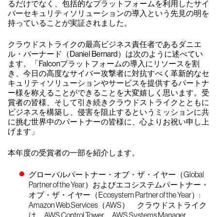
るだけでなく、包括的なプラットフォームを利用したサイ
バーセキュリティソリューションの導入という先見の明を
持っていることが実証されました。
クラウドストライクの最高ビジネス責任者であるダニエ
ル・バーナード（Daniel Bernard）は次のように述べてい
ます。「Falconプラットフォームの導入にリソースを割
き、今日の高度なサイバー攻撃者に対抗すべく革新的なセ
キュリティソリューションやサービスを提供するパートナ
ー様を称えることができることを大変嬉しく思います。受
賞者の皆様、そして引き続きクラウドストライクとともに
ビジネスを構築し、侵害を阻止するというミッションに共
に挑む世界中のパートナーの皆様に、心よりお祝い申し上
げます」
本年度の受賞者の一部を紹介します。
グローバルパートナー・オブ・ザ・イヤー（Global
Partner of the Year）およびエコシステムパートナー・
オブ・ザ・イヤー（Ecosystem Partner of the Year）:
Amazon Web Services（AWS）
クラウドストライク
は、AWS Control Tower、AWS Systems Manager、