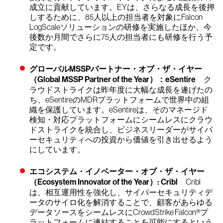
成立に貢献しています。EYは、さらなる成長を後押
しするために、85人以上の担当者を対象にFalcon
LogScaleソリューションの研修を実施したほか、今
後数か月間でさらに75人の担当者にも研修を行う予
定です。
グローバルMSSPパートナー・オブ・ザ・イヤー
（Global MSSP Partner of the Year）：eSentire
ク
ラウドストライクは昨年度に大幅な成長を遂げたの
ち、eSentireのMDRプラットフォームで世界中の組
織を保護しています。eSentireは、そのマネージド
検知・対応プラットフォームにシームレスにクラウ
ドストライクを統合し、ビジネスリーダーがサイバ
ーセキュリティへの投資から価値を引き出せるよう
にしています。
エコシステム・イノベーター・オブ・ザ・イヤー
（Ecosystem Innovator of the Year）: Cribl
Cribl
は、相互運用性を強化し、サイバーセキュリティデ
ータのサイロ化を解消することで、顧客があらゆる
データソースをシームレスに
CrowdStrike Falcon®プ
ラットフォーム
に連結することを可能にするという