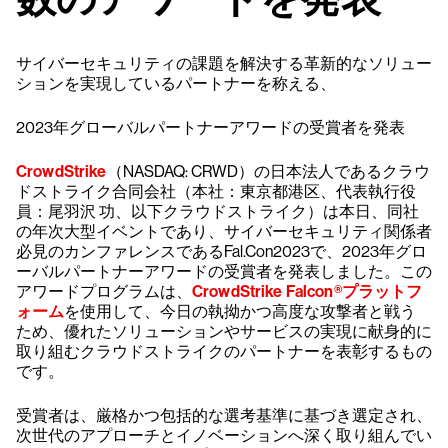
サイバーセキュリティの課題を解決する革新的なソリュー
ションを実現しているパートナーを称える、
2023年グローバルパートナーアワードの受賞者を発表
CrowdStrike
（NASDAQ: CRWD）の日本法人であるクラウ
ドストライク合同会社（本社：東京都港区、代表執行役
員：尾羽沢 功、以下クラウドストライク）は本日、同社
の年次大型イベントであり、サイバーセキュリティ関係者
必見のカンファレンスであるFal.Con2023で、2023年グロ
ーバルパートナーアワードの受賞者を発表しました。この
アワードプログラムは、
CrowdStrike Falcon®プラットフ
ォーム
を使用して、今日の執拗かつ高度な攻撃者と戦う
ため、優れたソリューションやサービスの実現に献身的に
取り組むクラウドストライクのパートナーを表彰するもの
です。
受賞者は、厳格かつ包括的な選考基準に基づき選定され、
次世代のアプローチとイノベーションへ深く取り組んでい