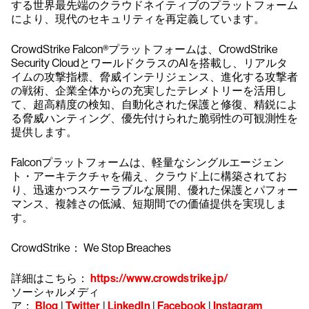
する世界最先端のクラウドネイティブのプラットフォーム
により、現代のセキュリティを再定義しています。
CrowdStrike Falcon®プラットフォームは、CrowdStrike
Security CloudとワールドクラスのAIを搭載し、リアルタ
イムの攻撃指標、脅威インテリジェンス、進化する攻撃者
の戦術、企業全体からの充実したテレメトリーを活用し
て、超高精度の検知、自動化された保護と修復、精鋭によ
る脅威ハンティング、優先付けられた脆弱性の可観測性を
提供します。
Falconプラットフォームは、軽量なシングルエージェン
ト・アーキテクチャを備え、クラウド上に構築されてお
り、迅速かつスケーラブルな展開、優れた保護とパフォー
マンス、複雑さの低減、短期間での価値提供を実現しま
す。
CrowdStrike： We Stop Breaches
詳細はこちら：
https://www.crowdstrike.jp/
ソーシャルメディ
ア：
Blog
|
Twitter
|
LinkedIn
|
Facebook
|
Instagram