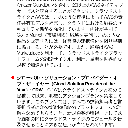
Amazon GuardDutyを含む、20以上のAWSネイティブ
サービスと統合することができます。クラウドスト
ライクとAWSは、このような連携によってAWSの責
任共有モデルを補完し、クラウドにおける顧客のセ
キュリティ態勢を強化しています。両社が共同で
Go-To-Market（市場開拓）戦略を実施しこのような
製品を販売するには、経営陣の連携強化を図り早期
に協力することが必要です。また、顧客はAWS
Marketplaceを利用して、クラウドストライクプラッ
トフォームの調達サイクル、利用、展開を世界的な
規模で加速させています。
グローバル・ソリューション・プロバイダー・オ
ブ・ザ・イヤー（Global Solution Provider of the
Year）: CDW
CDWはクラウドストライクと初めて
提携して以来、明確なアクションプランを策定して
います。このプランでは、すべての技術担当者と営
業担当者にCrowdStrike Falconプラットフォームの理
解を深めてもらうこと、新規顧客の獲得、そして既
存顧客の間にクラウドストライクのモジュールを普
及させることに大きな焦点が当てられています。