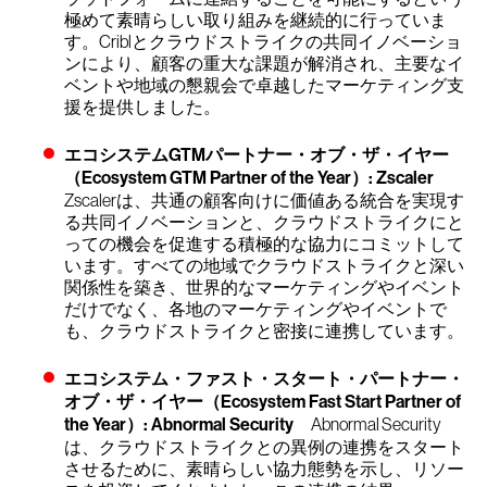
極めて素晴らしい取り組みを継続的に行っていま
す。Criblとクラウドストライクの共同
イノベーショ
ン
により、顧客の重大な課題が解消され、主要なイ
ベントや地域の懇親会で卓越したマーケティング支
援を提供しました。
エコシステムGTMパートナー・オブ・ザ・イヤー
（Ecosystem GTM Partner of the Year）: Zscaler
Zscalerは、共通の顧客向けに価値ある統合を実現す
る共同イノベーションと、クラウドストライクにと
っての機会を促進する積極的な協力にコミットして
います。すべての地域でクラウドストライクと深い
関係性を築き、世界的なマーケティングやイベント
だけでなく、各地のマーケティングやイベントで
も、クラウドストライクと密接に連携しています。
エコシステム・ファスト・スタート・パートナー・
オブ・ザ・イヤー（Ecosystem Fast Start Partner of
the Year）: Abnormal Security
Abnormal Security
は、クラウドストライクとの異例の連携をスタート
させるために、素晴らしい協力態勢を示し、リソー