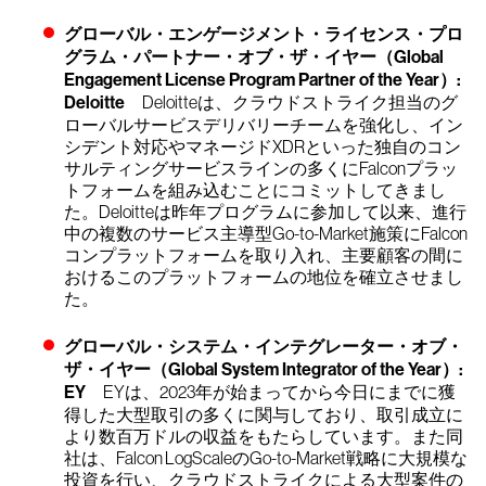
グローバル・エンゲージメント・ライセンス・プロ
グラム・パートナー・オブ・ザ・イヤー（Global
Engagement License Program Partner of the Year）:
Deloitte
Deloitteは、クラウドストライク担当のグ
ローバルサービスデリバリーチームを強化し、イン
シデント対応やマネージドXDRといった独自のコン
サルティングサービスラインの多くにFalconプラッ
トフォームを組み込むことにコミットしてきまし
た。Deloitteは昨年プログラムに参加して以来、進行
中の複数のサービス主導型Go-to-Market施策にFalcon
コンプラットフォームを取り入れ、主要顧客の間に
おけるこのプラットフォームの地位を確立させまし
た。
グローバル・システム・インテグレーター・オブ・
ザ・イヤー（Global System Integrator of the Year）:
EY
EYは、2023年が始まってから今日にまでに獲
得した大型取引の多くに関与しており、取引成立に
より数百万ドルの収益をもたらしています。また同
社は、Falcon LogScaleのGo-to-Market戦略に大規模な
投資を行い、クラウドストライクによる大型案件の