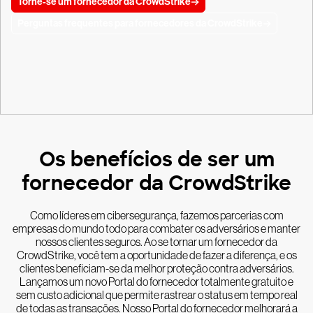
Torne-se um fornecedor da CrowdStrike
Perguntas frequentes para fornecedores da CrowdStrike
Os benefícios de ser um
fornecedor da CrowdStrike
Como líderes em cibersegurança, fazemos parcerias com
empresas do mundo todo para combater os adversários e manter
nossos clientes seguros. Ao se tornar um fornecedor da
CrowdStrike, você tem a oportunidade de fazer a diferença, e os
clientes beneficiam-se da melhor proteção contra adversários.
Lançamos um novo Portal do fornecedor totalmente gratuito e
sem custo adicional que permite rastrear o status em tempo real
de todas as transações. Nosso Portal do fornecedor melhorará a