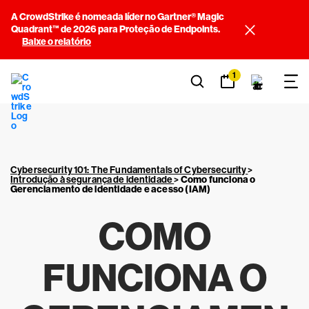
A CrowdStrike é nomeada líder no Gartner® Magic
Quadrant™ de 2026 para Proteção de Endpoints.
Baixe o relatório
1
Cybersecurity 101: The Fundamentals of Cybersecurity
>
Introdução à segurança de identidade
>
Como funciona o
Gerenciamento de identidade e acesso (IAM)
COMO
FUNCIONA O