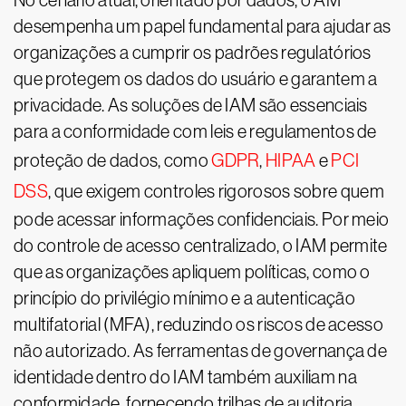
No cenário atual, orientado por dados, o AM
desempenha um papel fundamental para ajudar as
organizações a cumprir os padrões regulatórios
que protegem os dados do usuário e garantem a
privacidade. As soluções de IAM são essenciais
para a conformidade com leis e regulamentos de
proteção de dados, como
GDPR
,
HIPAA
e
PCI
DSS
, que exigem controles rigorosos sobre quem
pode acessar informações confidenciais. Por meio
do controle de acesso centralizado, o IAM permite
que as organizações apliquem políticas, como o
princípio do privilégio mínimo e a autenticação
multifatorial (MFA), reduzindo os riscos de acesso
não autorizado. As ferramentas de governança de
identidade dentro do IAM também auxiliam na
conformidade, fornecendo trilhas de auditoria,