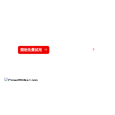
免費試用 CrowdStrike 15 天
檢視價格
開始免費試用
連絡我們
開始
公司