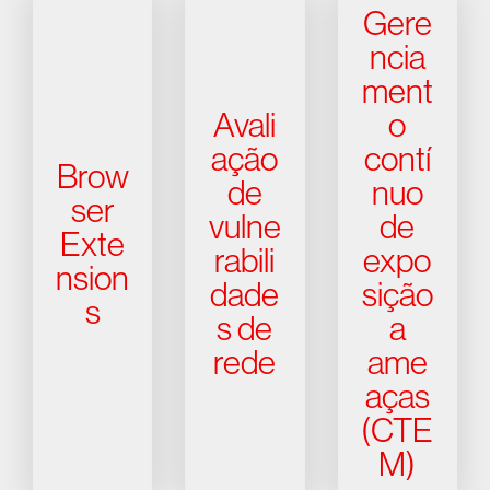
Gere
ncia
ment
Avali
o
ação
contí
Brow
de
nuo
ser
vulne
de
Exte
rabili
expo
nsion
dade
sição
s
s de
a
rede
ame
aças
(CTE
M)