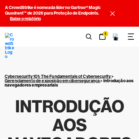
A CrowdStrike é nomeada líder no Gartner® Magic
Quadrant™ de 2026 para Proteção de Endpoints.
Baixe o relatório
1
Cybersecurity 101: The Fundamentals of Cybersecurity
>
Gerenciamento de exposição em cibersegurança
>
Introdução aos
navegadores empresariais
INTRODUÇÃO
AOS