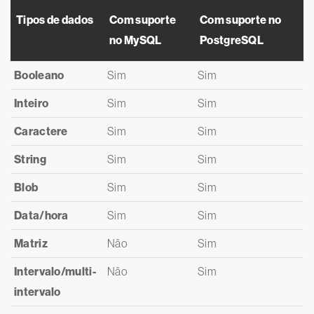
Tipos de dados
Com suporte
Com suporte no
no MySQL
PostgreSQL
Booleano
Sim
Sim
Inteiro
Sim
Sim
Caractere
Sim
Sim
String
Sim
Sim
Blob
Sim
Sim
Data/hora
Sim
Sim
Matriz
Não
Sim
Intervalo/multi-
Não
Sim
intervalo