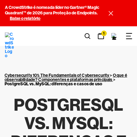
A CrowdStrike é nomeada líder no Gartner® Magic
Quadrant™ de 2026 para Proteção de Endpoints.
Baixe o relatório
1
Cybersecurity 101: The Fundamentals of Cybersecurity
>
O que é
observabilidade? Componentes e plataformas principais
>
PostgreSQL vs. MySQL: diferenças e casos de uso
POSTGRESQL
VS. MYSQL: