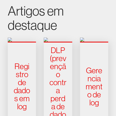
Artigos em
destaque
DLP
(prev
Regi
ençã
Gere
stro
o
ncia
de
contr
ment
dado
a
o de
s em
perd
log
log
a de
dado