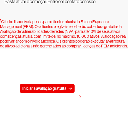
Basta ativar e começar. Entre em contato conosco.
1
Oferta disponível apenas para clientes atuais do Falcon Exposure
Management (FEM). Os clientes elegíveis receberão cobertura gratuita da
Avaliação de vulnerabilidades de redes (NVA) para até 10% de seus ativos
com licenças atuais, com limite de, no máximo, 10.000 ativos. A alocação real
pode variar com o nível da licença. Os clientes poderão executar a varredura
de ativos adicionais não gerenciados ao comprar licenças do FEM adicionais.
Experimente a CrowdStrike
gratuitamente por 15 dias
Iniciar a avaliação gratuita
Fale conosco
Visualizar preços