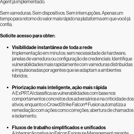
Agent já implementado.
Sem varreduras. Sem dispositivos. Sem interrupções. Apenas um
tempo para retorno do valor mais rápido na plataforma em que você já
confia.
Solicite acesso para obter:
Visibilidade instantânea de toda a rede
Implementação em minutos: sem necessidade de hardware,
janelas de varredura ou configuração de credenciais. Identifique
vulnerabilidades mais rapidamente com varreduras distribuídas
e impulsionadas por agentes que se adaptam a ambientes
híbridos.
Priorização mais inteligente, ação mais rápida
A ExPRT.AI classifica as vulnerabilidades com base nos
comportamentos concretos dos adversários e na criticidade dos
ativos, enquanto o CrowdStrike Falcon® Fusion automatiza a
remediação com ações como correções, abertura de chamados
e isolamento.
Fluxos de trabalho simplificados e unificados
A integração nativa ao Falcon Exposure Management garante