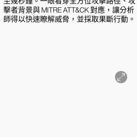
至幾秒鐘。一眼看穿全方位攻擊路徑、攻
擊者背景與 MITRE ATT&CK 對應，讓分析
師得以快速瞭解威脅，並採取果斷行動。