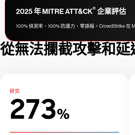
®
2025 年 MITRE ATT&CK
企業評估
100% 偵測率、100% 防護力、零誤報。CrowdStrik
從無法攔截攻擊和延
研究
273
%