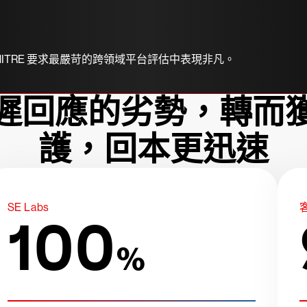
e 在 MITRE 要求最嚴苛的跨領域平台評估中表現非凡。
遲回應的劣勢，轉而
護，回本更迅速
SE Labs
100
%